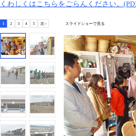
くわしくはこちらをごらんください。(PDF 1
1
2
3
4
5
次 ›
スライドショーで見る